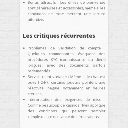
Bonus attractifs : Les offres de bienvenue
sont généreuses et accessibles, même si les
conditions de mise méritent une lecture
attentive.
Les critiques récurrentes
Problèmes de validation de compte :
Quelques commentaires évoquent des
procédures KYC (connaissance du client)
longues, avec des documents parfois
redemandés.
Service client variable : Même si le chat est
ouvert 24/7, certains joueurs pointent une
réactivité inégale, notamment en heures
creuses.
Interpretation des exigences de mise :
Comme beaucoup de casinos, 1win applique
des conditions qui peuvent sembler
complexes, ce qui cause des frustrations.