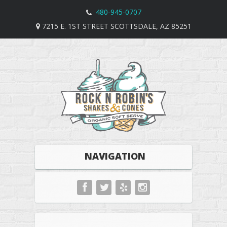
480-945-0707
7215 E. 1ST STREET SCOTTSDALE, AZ 85251
NAVIGATION