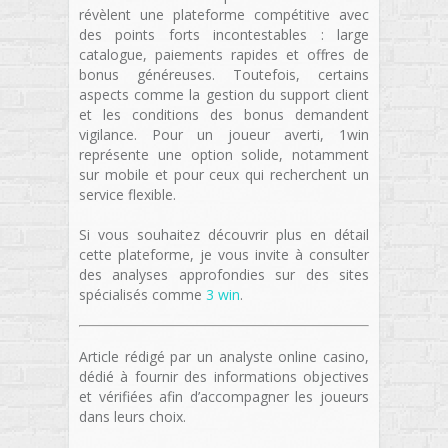
révèlent une plateforme compétitive avec
des points forts incontestables : large
catalogue, paiements rapides et offres de
bonus généreuses. Toutefois, certains
aspects comme la gestion du support client
et les conditions des bonus demandent
vigilance. Pour un joueur averti, 1win
représente une option solide, notamment
sur mobile et pour ceux qui recherchent un
service flexible.
Si vous souhaitez découvrir plus en détail
cette plateforme, je vous invite à consulter
des analyses approfondies sur des sites
spécialisés comme
3 win
.
Article rédigé par un analyste online casino,
dédié à fournir des informations objectives
et vérifiées afin d’accompagner les joueurs
dans leurs choix.