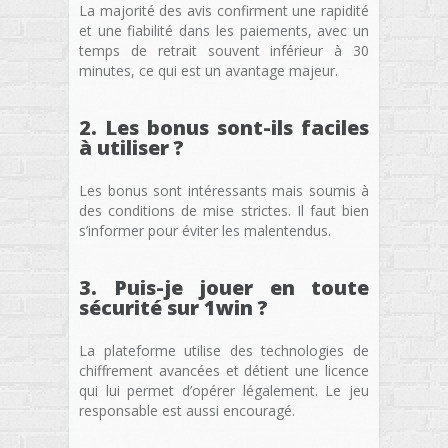
La majorité des avis confirment une rapidité
et une fiabilité dans les paiements, avec un
temps de retrait souvent inférieur à 30
minutes, ce qui est un avantage majeur.
2. Les bonus sont-ils faciles
à utiliser ?
Les bonus sont intéressants mais soumis à
des conditions de mise strictes. Il faut bien
s’informer pour éviter les malentendus.
3. Puis-je jouer en toute
sécurité sur 1win ?
La plateforme utilise des technologies de
chiffrement avancées et détient une licence
qui lui permet d’opérer légalement. Le jeu
responsable est aussi encouragé.