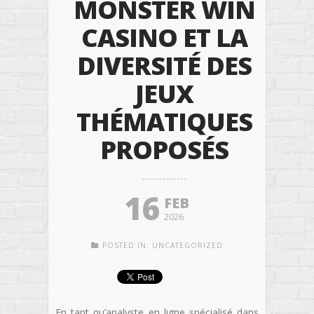
MONSTER WIN
CASINO ET LA
DIVERSITÉ DES
JEUX
THÉMATIQUES
PROPOSÉS
16
FEB
2026
POSTED IN:
UNCATEGORIZED
En tant qu’analyste en ligne spécialisé dans