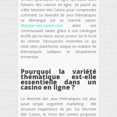
l’univers des casinos en ligne, j’ai passé au
crible Monster Win Casino pour comprendre
comment sa diversité de jeux thématiques
se démarque sur un marché saturé.
Monster-win-casino.com
attire une
communauté variée grâce à son catalogue
étoffé qui ne laisse aucun joueur sur le bord
du chemin. Découvrons ensemble ce qui
rend cette plateforme unique en matière de
thématiques ludiques et d’expérience
immersive.
Pourquoi la variété
thématique est-elle
essentielle dans un
casino en ligne ?
La diversité des jeux thématiques est plus
qu’un simple argument marketing : elle
structure l’expérience de jeu. Sur Monster
Win Casino, le choix des univers proposés