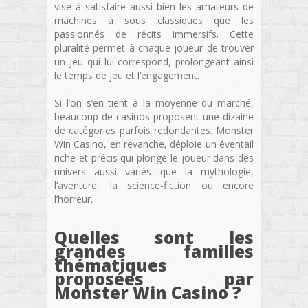
vise à satisfaire aussi bien les amateurs de
machines à sous classiques que les
passionnés de récits immersifs. Cette
pluralité permet à chaque joueur de trouver
un jeu qui lui correspond, prolongeant ainsi
le temps de jeu et l’engagement.
Si l’on s’en tient à la moyenne du marché,
beaucoup de casinos proposent une dizaine
de catégories parfois redondantes. Monster
Win Casino, en revanche, déploie un éventail
riche et précis qui plonge le joueur dans des
univers aussi variés que la mythologie,
l’aventure, la science-fiction ou encore
l’horreur.
Quelles sont les
grandes familles
thématiques
proposées par
Monster Win Casino ?