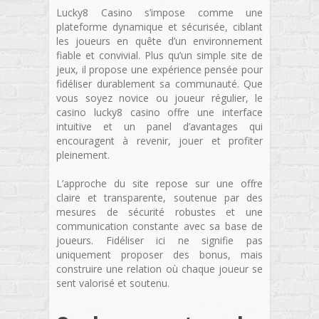
Lucky8 Casino s’impose comme une
plateforme dynamique et sécurisée, ciblant
les joueurs en quête d’un environnement
fiable et convivial. Plus qu’un simple site de
jeux, il propose une expérience pensée pour
fidéliser durablement sa communauté. Que
vous soyez novice ou joueur régulier, le
casino lucky8 casino offre une interface
intuitive et un panel d’avantages qui
encouragent à revenir, jouer et profiter
pleinement.
L’approche du site repose sur une offre
claire et transparente, soutenue par des
mesures de sécurité robustes et une
communication constante avec sa base de
joueurs. Fidéliser ici ne signifie pas
uniquement proposer des bonus, mais
construire une relation où chaque joueur se
sent valorisé et soutenu.