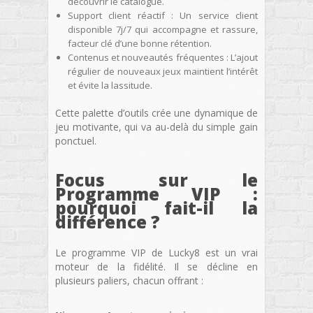
découvrir le catalogue.
Support client réactif : Un service client
disponible 7j/7 qui accompagne et rassure,
facteur clé d’une bonne rétention.
Contenus et nouveautés fréquentes : L’ajout
régulier de nouveaux jeux maintient l’intérêt
et évite la lassitude.
Cette palette d’outils crée une dynamique de
jeu motivante, qui va au-delà du simple gain
ponctuel.
Focus sur le
Programme VIP :
pourquoi fait-il la
différence ?
Le programme VIP de Lucky8 est un vrai
moteur de la fidélité. Il se décline en
plusieurs paliers, chacun offrant :