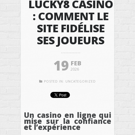
LUCKY8 CASINO
: COMMENT LE
SITE FIDÉLISE
SES JOUEURS
19
FEB
2026
POSTED IN:
UNCATEGORIZED
Un casino en ligne qui
mise sur la confiance
et l’expérience