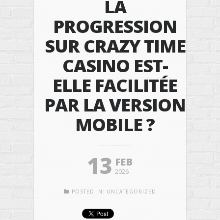
LA
PROGRESSION
SUR CRAZY TIME
CASINO EST-
ELLE FACILITÉE
PAR LA VERSION
MOBILE ?
13
FEB
2026
POSTED IN:
UNCATEGORIZED